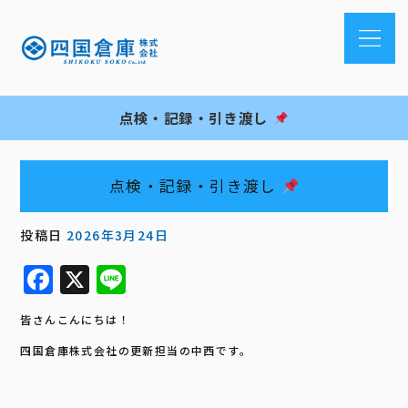
点検・記録・引き渡し
点検・記録・引き渡し
投稿日
2026年3月24日
F
X
Li
a
n
皆さんこんにちは！
c
e
四国倉庫株式会社の更新担当の中西です。
e
b