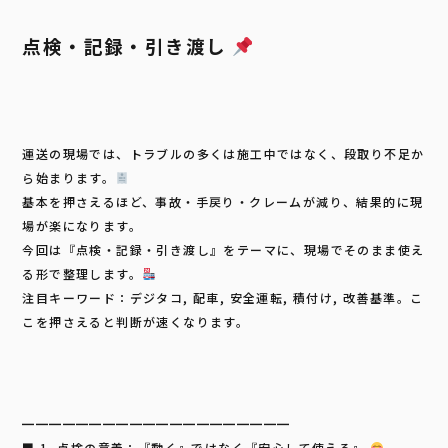
o
o
点検・記録・引き渡し
k
運送の現場では、トラブルの多くは施工中ではなく、段取り不足か
ら始まります。
基本を押さえるほど、事故・手戻り・クレームが減り、結果的に現
場が楽になります。
今回は『点検・記録・引き渡し』をテーマに、現場でそのまま使え
る形で整理します。
注目キーワード：デジタコ, 配車, 安全運転, 積付け, 改善基準。こ
こを押さえると判断が速くなります。
━━━━━━━━━━━━━━━━━━━━
■ 1. 点検の意義：『動く』ではなく『安心して使える』