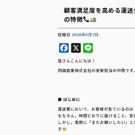
顧客満足度を高める運送
の特徴
投稿日
2026年5月7日
F
X
Li
a
n
皆さんこんにちは！
c
e
四国倉庫株式会社の更新担当の中西です
e
b
o
■ はじめに
o
運送業において、お客様が見ているのは
k
もちろん、時間どおりに届けること、安
しかし、実際に「またお願いしたい」と
す