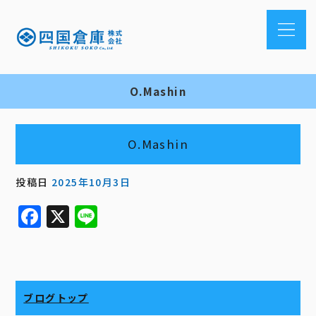
O.Mashin
O.Mashin
投稿日
2025年10月3日
F
X
Li
a
n
c
e
e
ブログトップ
b