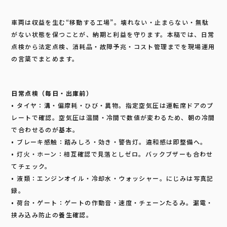
b
車両は収益を生む“移動する工場”。壊れない・止まらない・無駄
o
がない状態を保つことが、納期と利益を守ります。本稿では、日常
o
点検から法定点検、消耗品・故障予兆・コスト管理までを現場運用
k
の言葉でまとめます。
日常点検（毎日・出庫前）
• タイヤ：溝・偏摩耗・ひび・異物。指定空気圧は運転席ドアのプ
レートで確認。空気圧は温間・冷間で数値が変わるため、朝の冷間
で合わせるのが基本。
• ブレーキ感触：踏みしろ・効き・警告灯。違和感は即整備へ。
• 灯火・ホーン：相互確認で見落としゼロ。バックブザーも合わせ
てチェック。
• 液類：エンジンオイル・冷却水・ウォッシャー。にじみは写真記
録。
• 荷台・ゲート：ゲートの作動音・速度・チェーンたるみ。漏電・
挟み込み防止の養生確認。