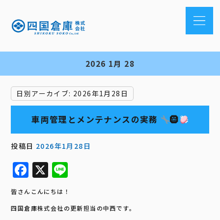
2026 1月 28
日別アーカイブ:
2026年1月28日
車両管理とメンテナンスの実務
🛞
投稿日
2026年1月28日
F
X
Li
a
n
皆さんこんにちは！
c
e
四国倉庫株式会社の更新担当の中西です。
e