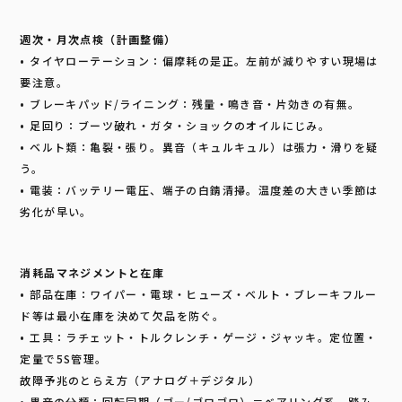
週次・月次点検（計画整備）
• タイヤローテーション：偏摩耗の是正。左前が減りやすい現場は
要注意。
• ブレーキパッド/ライニング：残量・鳴き音・片効きの有無。
• 足回り：ブーツ破れ・ガタ・ショックのオイルにじみ。
• ベルト類：亀裂・張り。異音（キュルキュル）は張力・滑りを疑
う。
• 電装：バッテリー電圧、端子の白錆清掃。温度差の大きい季節は
劣化が早い。
消耗品マネジメントと在庫
• 部品在庫：ワイパー・電球・ヒューズ・ベルト・ブレーキフルー
ド等は最小在庫を決めて欠品を防ぐ。
• 工具：ラチェット・トルクレンチ・ゲージ・ジャッキ。定位置・
定量で5S管理。
故障予兆のとらえ方（アナログ＋デジタル）
• 異音の分類：回転同期（ゴー/ゴロゴロ）＝ベアリング系、踏み