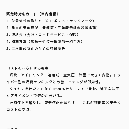
緊急時対応カード（車内常備）
1. 位置情報の取り方（キロポスト・ランドマーク）
2. 乗員の安全確保（発煙筒・三角表示板の設置距離）
3. 連絡先（会社・ロードサービス・保険）
4. 初期写真（広角→近接→損傷部→相手方）
5. 二次事故防止のための待避優先
コストを味方にする視点
• 燃費：アイドリング・速度域・空気圧・荷重で大きく変動。ドラ
イバー別の燃費ランキングと改善コーチングが即効性。
• タイヤ：単価だけでなく1mmあたりコストで比較。適正空気圧
とアライメントで寿命が伸びる。
• 計画停止を増やし、突発停止を減らす——これが稼働率×安全×
コストの交点。
まとめ