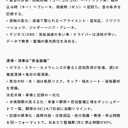
込み時（キー）＝ブレーキ、段差時（ギシ）＝足回り。音の条件を
記録する。
• 感触の変化：直進で取られる→アライメント・空気圧、フワフワ
→ショック、ジャダー→ハブ・ブレーキ。
• デジタコ/OBD：急加減速の多い車・ドライバーは消耗が早い。
データで教育・整備の優先順位を決める。
清掃・洗車は“安全装備”
• ガラス・ミラー・カメラレンズが曇ると認知負荷が急増。週1の
徹底清掃＋毎日の軽清掃。
• 荷台の砂・水・油は転倒リスク。モップ・吸水シート・油吸着材
を常備。
法定点検・車検と記録の一元化
• 点検周期の見える化：車番×期限×担当整備工場をダッシュボー
ドで一覧。期限の30/14/7日前に自動リマインド。
• 記録の標準化：故障内容・交換部品・走行距離・費用・停止時間
を同一フォーマットで。台あたり整備費/月と停止時間がKPI。